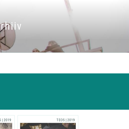
rhiiv
S
|
2019
TEOS
|
2019