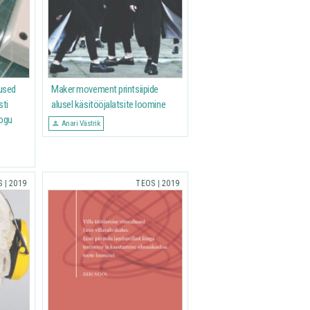
used
Maker movement printsiipide
sti
alusel käsitööjalatsite loomine
ogu
Anari Västrik
S
|
2019
TEOS
|
2019