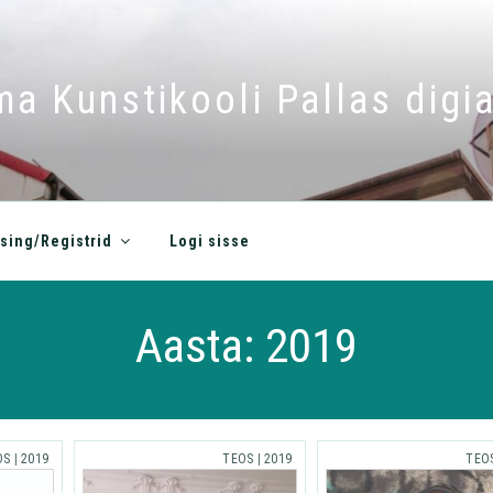
a Kunstikooli Pallas digia
sing/Registrid
Logi sisse
Aasta:
2019
OS
|
2019
TEOS
|
2019
TEO