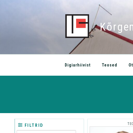
Kõrgem
Digiarhiivist
Teosed
Ot
TE
FILTRID