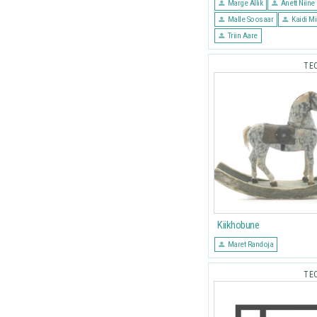
Marge Allik
Anett Niine
Malle Soosaar
Kaidi Mi
Triin Aare
TE
Kiikhobune
Maret Randoja
TE