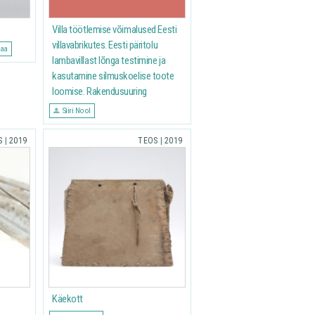
Villa töötlemise võimalused Eesti
villavabrikutes. Eesti päritolu
maa
lambavillast lõnga testimine ja
kasutamine silmuskoelise toote
loomise. Rakendusuuring
Siiri Nool
S
|
2019
TEOS
|
2019
Käekott