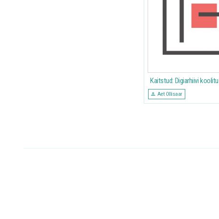
Kaitstud: Digiarhiivi koolit
Aet Ollisaar
Postituste
leheküljendus