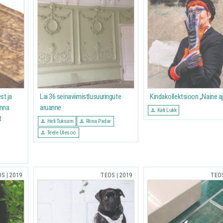
st ja
Lai 36 seinaviimistlusuuringute
Kindakollektsioon „Naine a
inna
aruanne
Kati Lukk
t
Heli Tuksam
Riina Padar
Teele Ülesoo
OS
|
2019
TEOS
|
2019
TEO