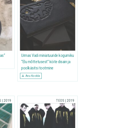
jas“
Urmas Vadi miniatuuride kogumiku
“Elu mõttetusest” köite disain ja
poolkäsitsi tootmine
Anu Kookla
S
|
2019
TEOS
|
2019