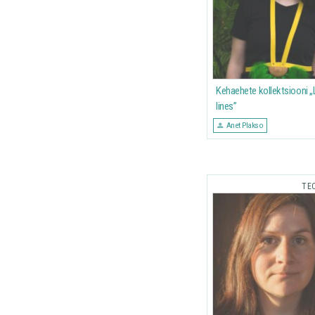
Kehaehete kollektsiooni „
lines”
Anet Plakso
TE