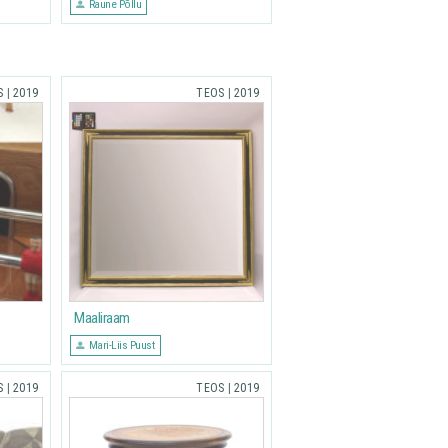
Raune Põllu
S
|
2019
TEOS
|
2019
Maaliraam
Mari-Liis Puust
S
|
2019
TEOS
|
2019