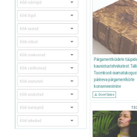
Kõik rubriigid
Kõik liigid
Kõik aastad
Kõik isikud
Kõik osakonnad
Pärgamentköidete tüüpide
kaunistustehnikatest. Tall
Kõik valdkonnad
Toomkooli raamatukogus
pärineva pärgamentköite
Kõik asutused
konserveerimine
Kõik asukohad
Dorel Sabre
Kõik materjalid
TE
Kõik tehnikad