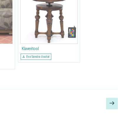
Klaveritool
Eva Sandra Uustal
Next
page