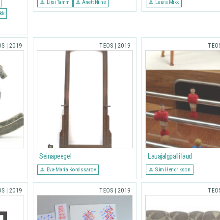
Liisi Tamm
Anett Niine
Laura Mikk
kk
OS
|
2019
TEOS
|
2019
TEO
Seinapeegel
Lauajalgpalli laud
Eva-Maria Komissarov
Siim Hendrikson
OS
|
2019
TEOS
|
2019
TEO