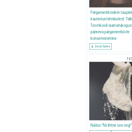
Pärgamentköidete tüüpide
kaunistustehnikatest. Tall
Toomkooli raamatukogus
pärineva pärgamentköite
konserveerimine
Dorel Sabre
TE
Näitus “Nii lihtne see ongi”