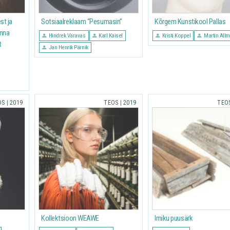
st ja
Sotsiaalreklaam “Pesumasin”
Kõrgem Kunstikool Pallas
inna
Hindrek Väravas
Karl Kaisel
Kristi Koppel
Martin All
t
Jan Henrik Pärnik
OS
|
2019
TEOS
|
2019
TEO
Kollektsioon WEAWE
Imiku puusärk