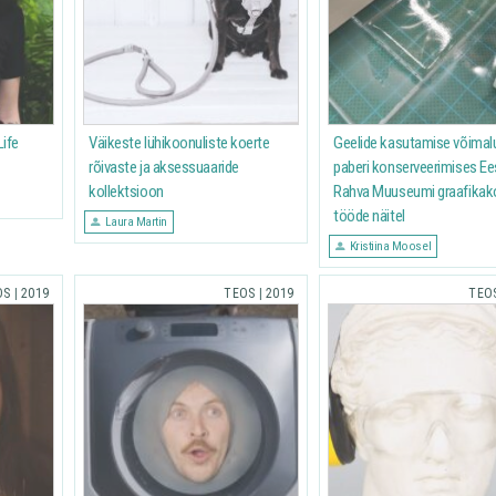
Life
Väikeste lühikoonuliste koerte
Geelide kasutamise võimal
rõivaste ja aksessuaaride
paberi konserveerimises Ee
kollektsioon
Rahva Muuseumi graafikak
tööde näitel
Laura Martin
Kristiina Moosel
OS
|
2019
TEOS
|
2019
TEO