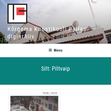
Kõrgema Kunstikooli Pallas
digiarhiiv
Menu
Silt:
Piltvaip
TEOS
|
2025