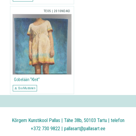
TEOS
|
2010NDAD
Gobelään “Kleit”
Eva Mustonen
Kõrgem Kunstikool Pallas | Tähe 38b, 50103 Tartu | telefon
+372 730 9822 | pallasart@pallasart.ee