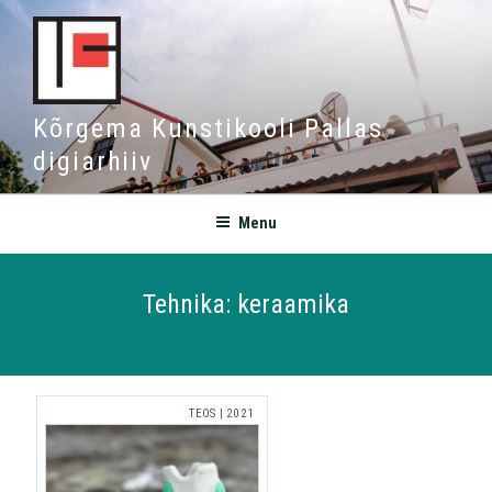
Kõrgema Kunstikooli Pallas
digiarhiiv
Menu
Tehnika:
keraamika
TEOS
|
2021