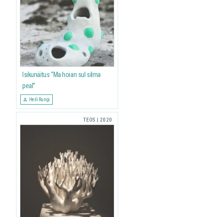
Isikunäitus “Ma hoian sul silma
peal”
Heili Rungi
TEOS
|
2020