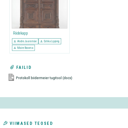
Riidekapp
Andre Jaanimäe
Eelika Lipping
Maire Roosma
FAILID
Protokoll biidermeier tugitool (docx)
VIIMASED TEOSED