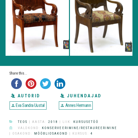
Share this...
AUTORID
JUHENDAJAD
Eva Sandra Uustal
Annes Hermann
CATEGORIES
TEOS
| AASTA:
2018
| LIIK:
KURSUSETÖÖ
DIVISION
VALDKOND:
KONSERVEERIMINE/RESTAUREERIMINE
| OSAKOND:
MÖÖBLIOSAKOND
| KURSUS:
4