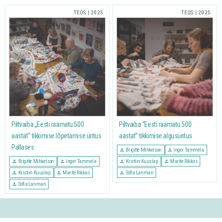
TEOS
|
2025
TEOS
|
2025
Piltvaiba „Eesti raamatu 500
Piltvaiba “Eesti raamatu 500
aastat“ tikkimise lõpetamise üritus
aastat” tikkimise algusüritus
Pallases
Brigitte Mihkelson
Inger Tammela
Brigitte Mihkelson
Inger Tammela
Kristiin Kuuslap
Marite Rikkas
Kristiin Kuuslap
Marite Rikkas
Sofia Lanman
Sofia Lanman