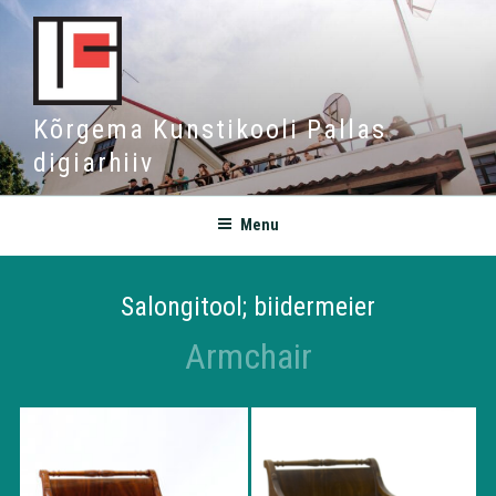
Kõrgema Kunstikooli Pallas
digiarhiiv
Menu
Salongitool; biidermeier
Armchair