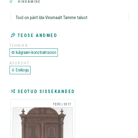
TAGS
HINDAMINE
Tool on pärit Ida-Virumaalt Tamme talust
TEOSE ANDMED
TEHNIKA
külgraam-konstruktsioon
ASUKOHT
Erakogu
SEOTUD SISSEKANDED
TEOS
|
2017