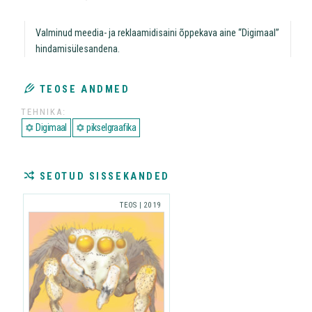
Valminud meedia- ja reklaamidisaini õppekava aine “Digimaal”
hindamisülesandena.
TEOSE ANDMED
TEHNIKA
Digimaal
pikselgraafika
SEOTUD SISSEKANDED
TEOS
|
2019