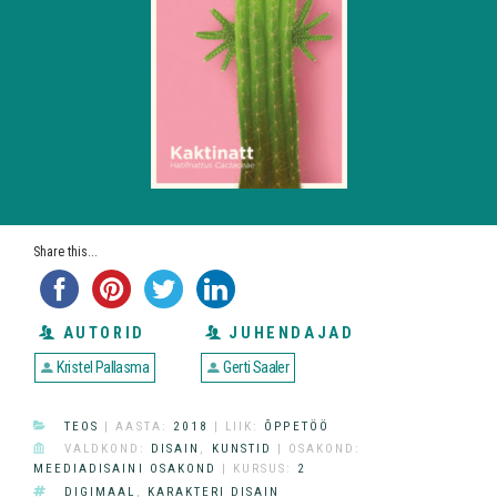
Share this...
AUTORID
JUHENDAJAD
Kristel Pallasma
Gerti Saaler
CATEGORIES
TEOS
| AASTA:
2018
| LIIK:
ÕPPETÖÖ
DIVISION
VALDKOND:
DISAIN
,
KUNSTID
| OSAKOND:
MEEDIADISAINI OSAKOND
| KURSUS:
2
TAGS
DIGIMAAL
,
KARAKTERI DISAIN