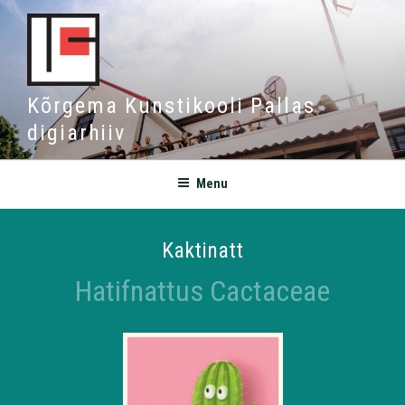
Kõrgema Kunstikooli Pallas
digiarhiiv
Menu
Kaktinatt
Hatifnattus Cactaceae