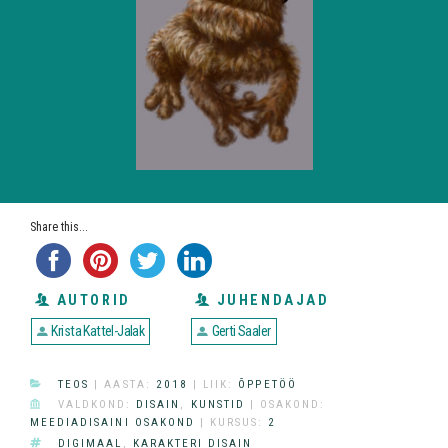
Share this...
AUTORID
JUHENDAJAD
Krista Kattel-Jalak
Gerti Saaler
CATEGORIES
TEOS
| AASTA:
2018
| LIIK:
ÕPPETÖÖ
DIVISION
VALDKOND:
DISAIN
,
KUNSTID
| OSAKOND:
MEEDIADISAINI OSAKOND
| KURSUS:
2
TAGS
DIGIMAAL
,
KARAKTERI DISAIN