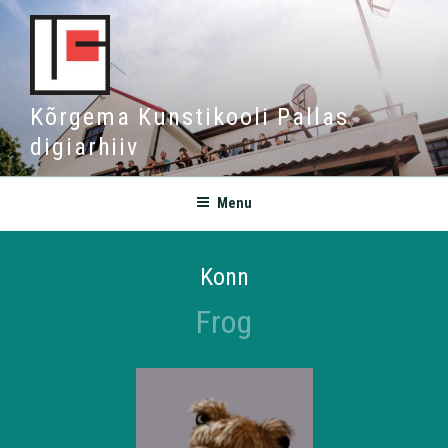
Kõrgema Kunstikooli Pallas
digiarhiiv
Menu
Konn
Frog