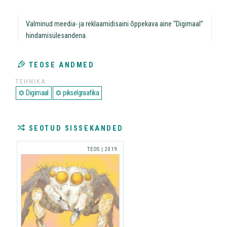
Valminud meedia- ja reklaamidisaini õppekava aine “Digimaal”
hindamisülesandena.
TEOSE ANDMED
TEHNIKA
Digimaal
pikselgraafika
SEOTUD SISSEKANDED
TEOS
|
2019