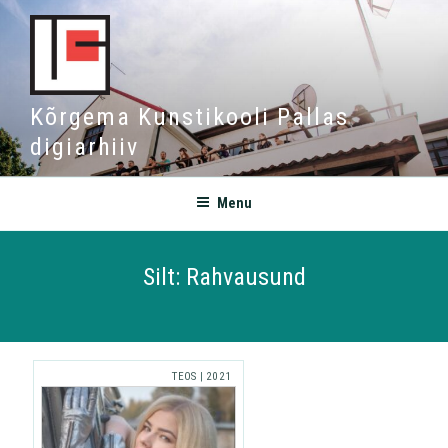
Kõrgema Kunstikooli Pallas
digiarhiiv
Menu
Silt:
Rahvausund
TEOS
|
2021