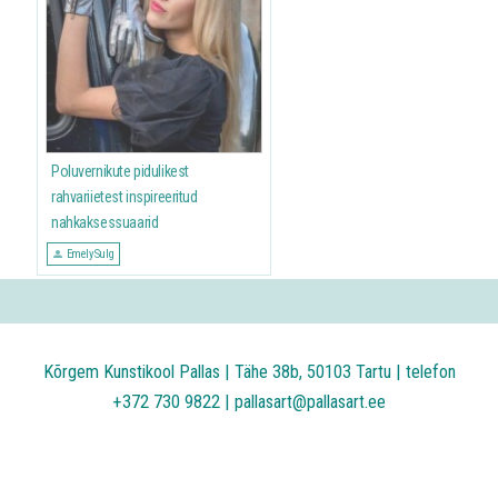
Poluvernikute pidulikest
rahvariietest inspireeritud
nahkaksessuaarid
Emely Sulg
Kõrgem Kunstikool Pallas | Tähe 38b, 50103 Tartu | telefon
+372 730 9822 | pallasart@pallasart.ee